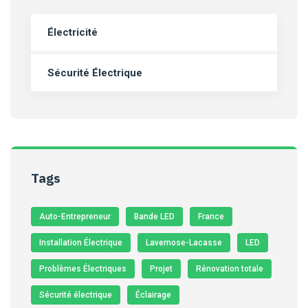
Électricité
Sécurité Électrique
Tags
Auto-Entrepreneur
Bande LED
France
Installation Électrique
Lavernose-Lacasse
LED
Problèmes Électriques
Projet
Rénovation totale
Sécurité électrique
Éclairage