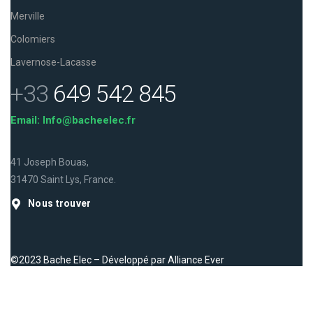
Merville
Colomiers
Lavernose-Lacasse
+33
649 542 845
Email: Info@bacheelec.fr
41 Joseph Bouas,
31470 Saint Lys, France.
Nous trouver
©2023 Bache Elec – Développé par
Alliance Ever
Facebook
Instagram
LinkedIn