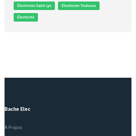
Électricien Saint Lys
Électricien Toulouse
Électricité
Bache Elec
À Propos