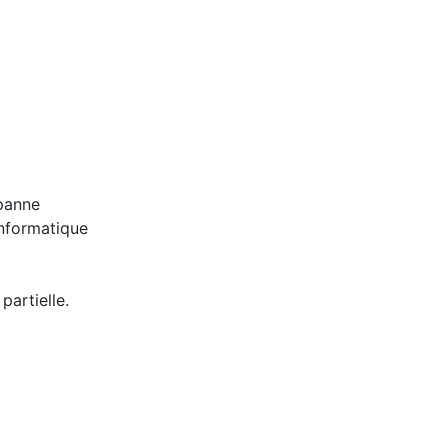
panne
informatique
partielle.