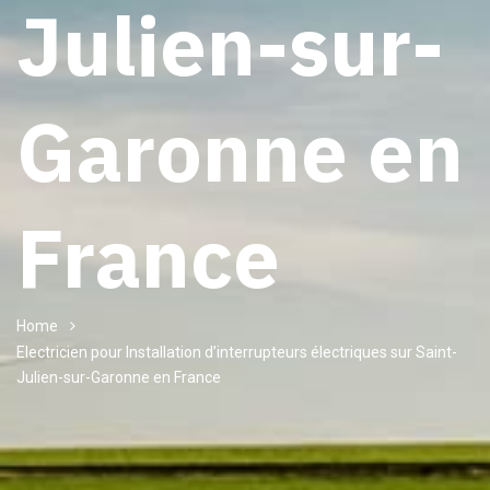
Julien-sur-
Garonne en
France
Home
Electricien pour Installation d’interrupteurs électriques sur Saint-
Julien-sur-Garonne en France