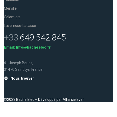
Merville
Colomiers
Lavernose-Lacasse
+33
649 542 845
Email: Info@bacheelec.fr
41 Joseph Bouas,
31470 Saint Lys, France.
Nous trouver
©2023 Bache Elec – Développé par
Alliance Ever
Facebook
Instagram
LinkedIn