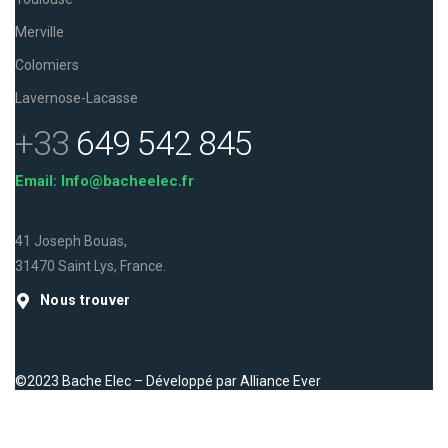
Merville
Colomiers
Lavernose-Lacasse
+33
649 542 845
Email: Info@bacheelec.fr
41 Joseph Bouas,
31470 Saint Lys, France.
Nous trouver
©2023 Bache Elec – Développé par
Alliance Ever
Facebook
Instagram
LinkedIn