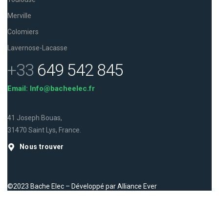
Merville
Colomiers
Lavernose-Lacasse
+33
649 542 845
Email: Info@bacheelec.fr
41 Joseph Bouas,
31470 Saint Lys, France.
Nous trouver
©2023 Bache Elec – Développé par
Alliance Ever
Facebook
Instagram
LinkedIn