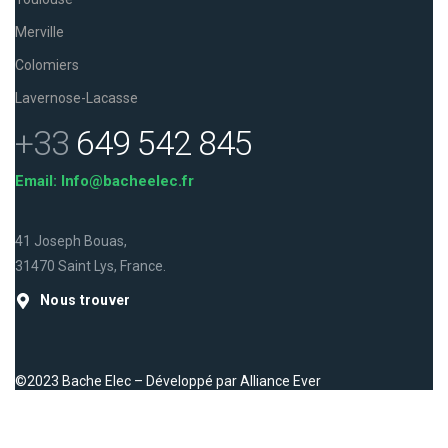
Merville
Colomiers
Lavernose-Lacasse
+33
649 542 845
Email: Info@bacheelec.fr
41 Joseph Bouas,
31470 Saint Lys, France.
Nous trouver
©2023 Bache Elec – Développé par
Alliance Ever
Facebook
Instagram
LinkedIn