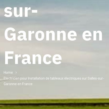
sur-
Garonne en
France
Home
Electricien pour Installation de tableaux électriques sur Salles-sur-
Garonne en France