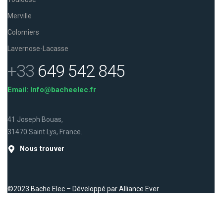
Merville
Colomiers
Lavernose-Lacasse
+33
649 542 845
Email: Info@bacheelec.fr
41 Joseph Bouas,
31470 Saint Lys, France.
Nous trouver
©2023 Bache Elec – Développé par
Alliance Ever
Facebook
Instagram
LinkedIn