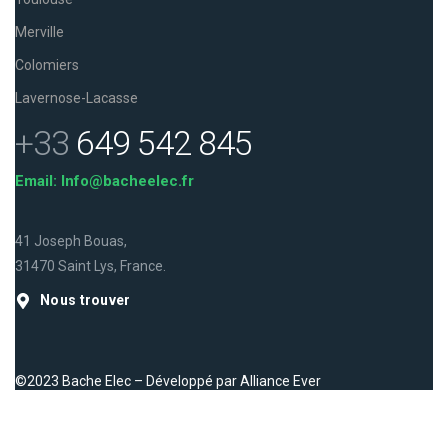
Merville
Colomiers
Lavernose-Lacasse
+33
649 542 845
Email: Info@bacheelec.fr
41 Joseph Bouas,
31470 Saint Lys, France.
Nous trouver
©2023 Bache Elec – Développé par
Alliance Ever
Facebook
Instagram
LinkedIn