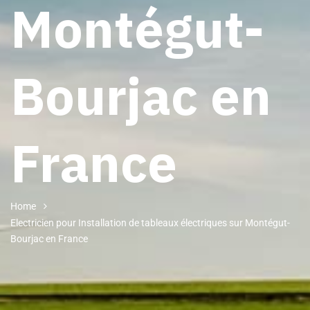
Montégut-
Bourjac en
France
Home
Electricien pour Installation de tableaux électriques sur Montégut-
Bourjac en France