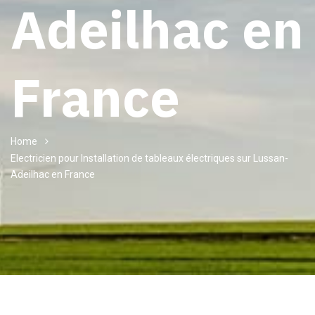
Adeilhac en
France
Home
Electricien pour Installation de tableaux électriques sur Lussan-
Adeilhac en France