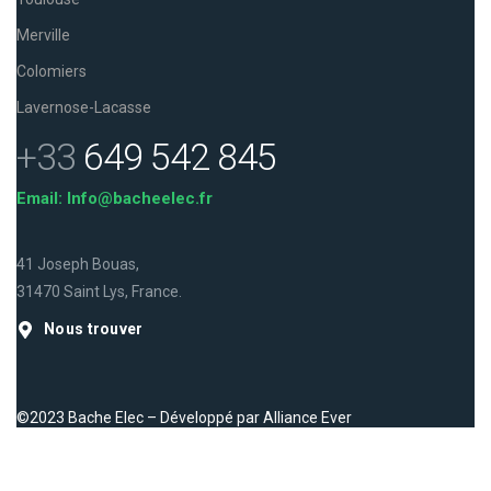
Merville
Colomiers
Lavernose-Lacasse
+33
649 542 845
Email: Info@bacheelec.fr
41 Joseph Bouas,
31470 Saint Lys, France.
Nous trouver
©2023 Bache Elec – Développé par
Alliance Ever
Facebook
Instagram
LinkedIn