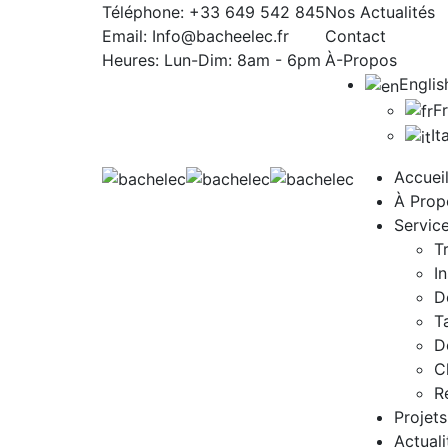
Téléphone:
+33 649 542 845
Nos Actualités
Email:
Info@bacheelec.fr
Contact
Heures: Lun-Dim:
8am - 6pm
À-Propos
Englis
F
It
Accuei
À Prop
Servic
T
I
D
T
D
C
R
Projets
Actuali