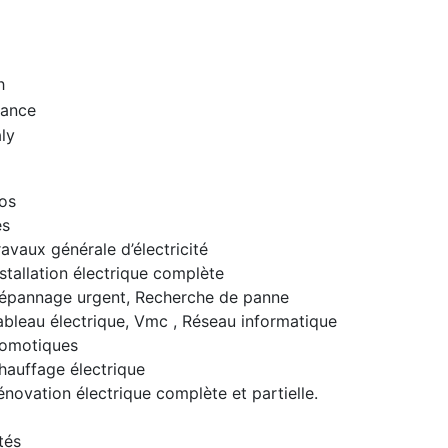
h
rance
aly
l
os
es
ravaux générale d’électricité
nstallation électrique complète
épannage urgent, Recherche de panne
ableau électrique, Vmc , Réseau informatique
omotiques
hauffage électrique
énovation électrique complète et partielle.
tés