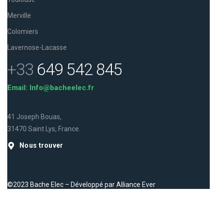
Merville
Colomiers
Lavernose-Lacasse
+33
649 542 845
Email: Info@bacheelec.fr
41 Joseph Bouas,
31470 Saint Lys, France.
Nous trouver
©2023 Bache Elec – Développé par
Alliance Ever
Facebook
Instagram
LinkedIn