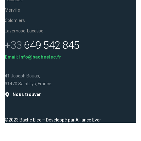
Merville
Colomiers
Lavernose-Lacasse
+33
649 542 845
Email: Info@bacheelec.fr
41 Joseph Bouas,
31470 Saint Lys, France.
Nous trouver
©2023 Bache Elec – Développé par
Alliance Ever
Facebook
Instagram
LinkedIn