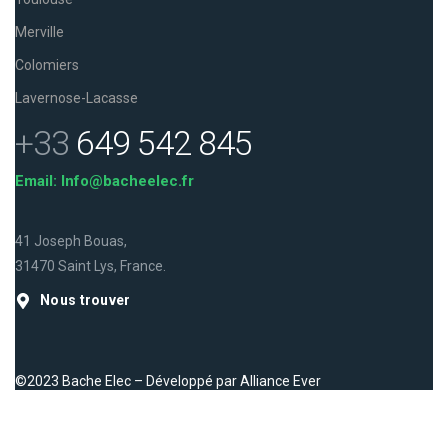
Merville
Colomiers
Lavernose-Lacasse
+33
649 542 845
Email: Info@bacheelec.fr
41 Joseph Bouas,
31470 Saint Lys, France.
Nous trouver
©2023 Bache Elec – Développé par
Alliance Ever
Facebook
Instagram
LinkedIn