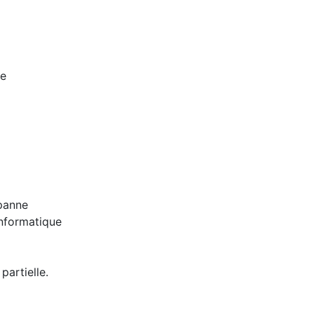
ce
panne
informatique
partielle.