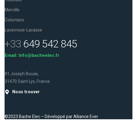
Merville
Colomiers
Lavernose-Lacasse
+33
649 542 845
Email: Info@bacheelec.fr
41 Joseph Bouas,
31470 Saint Lys, France.
Nous trouver
©2023 Bache Elec – Développé par
Alliance Ever
Facebook
Instagram
LinkedIn