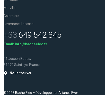
Merville
Colomiers
Lavernose-Lacasse
+33
649 542 845
Email: Info@bacheelec.fr
41 Joseph Bouas,
31470 Saint Lys, France.
Nous trouver
©2023 Bache Elec – Développé par
Alliance Ever
Facebook
Instagram
LinkedIn