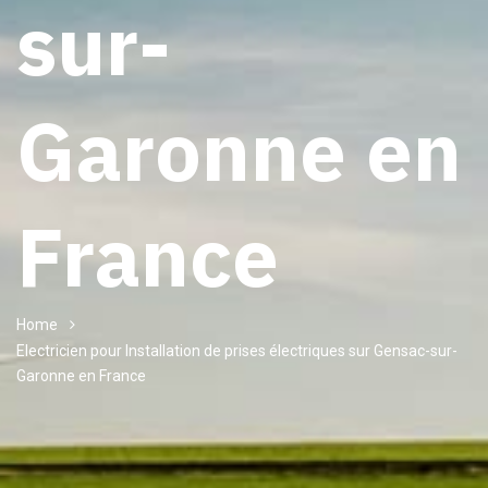
sur-
Garonne en
France
Home
Electricien pour Installation de prises électriques sur Gensac-sur-
Garonne en France