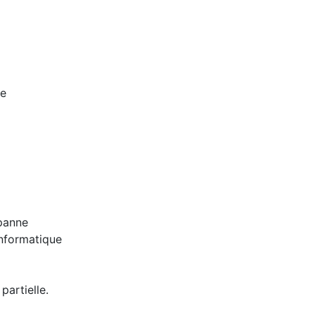
ce
panne
informatique
partielle.