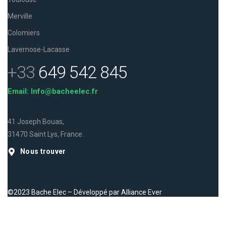
Merville
Colomiers
Lavernose-Lacasse
+33
649 542 845
Email: Info@bacheelec.fr
41 Joseph Bouas,
31470 Saint Lys, France.
Nous trouver
©2023 Bache Elec – Développé par
Alliance Ever
Facebook
Instagram
LinkedIn