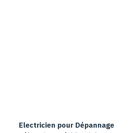
d en France
Home
Electricien pour Dépannage électrique résidentiel sur Cambernard
en France
Electricien pour Dépannage