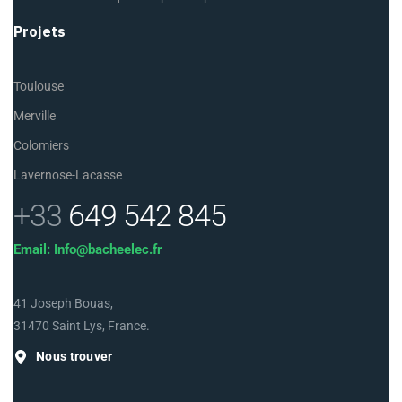
Projets
Toulouse
Merville
Colomiers
Lavernose-Lacasse
+33
649 542 845
Email: Info@bacheelec.fr
41 Joseph Bouas,
31470 Saint Lys, France.
Nous trouver