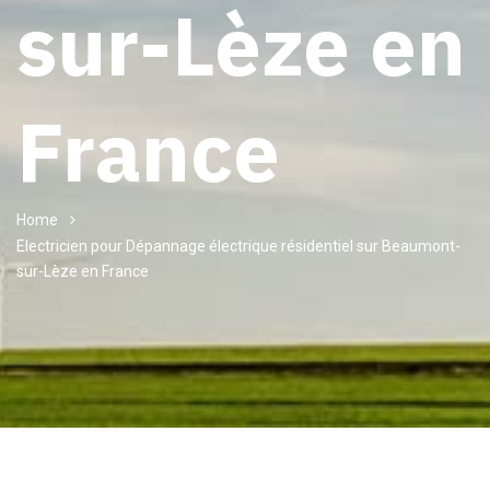
sur-Lèze en
France
Home
Electricien pour Dépannage électrique résidentiel sur Beaumont-
sur-Lèze en France